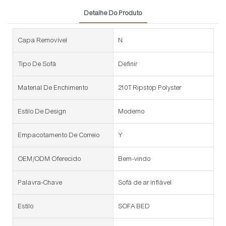
Detalhe Do Produto
Capa Removível
N
Tipo De Sofá
Definir
Material De Enchimento
210T Ripstop Polyster
Estilo De Design
Moderno
Empacotamento De Correio
Y
OEM/ODM Oferecido
Bem-vindo
Palavra-Chave
Sofá de ar inflável
Estilo
SOFA BED