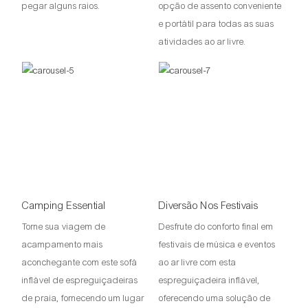
pegar alguns raios.
opção de assento conveniente
e portátil para todas as suas
atividades ao ar livre.
Camping Essential
Diversão Nos Festivais
Torne sua viagem de
Desfrute do conforto final em
acampamento mais
festivais de música e eventos
aconchegante com este sofá
ao ar livre com esta
inflável de espreguiçadeiras
espreguiçadeira inflável,
de praia, fornecendo um lugar
oferecendo uma solução de