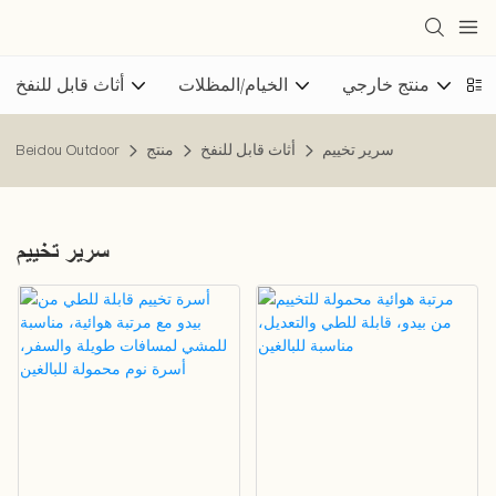
منتج خارجي
الخيام/المظلات
أثاث قابل للنفخ
سرير تخييم
أثاث قابل للنفخ
منتج
Beidou Outdoor
سرير تخييم