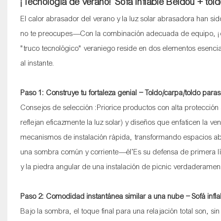
¡Tecnología de verano! Sofá inflable Beidou + to
El calor abrasador del verano y la luz solar abrasadora han si
no te preocupes—Con la combinación adecuada de equipo, ¡cr
"truco tecnológico" veraniego reside en dos elementos esencial
al instante.
Paso 1: Construye tu fortaleza genial – Toldo/carpa/toldo paras
Consejos de selección
:Priorice productos con alta protección
reflejan eficazmente la luz solar) y diseños que enfaticen la 
mecanismos de instalación rápida, transformando espacios abi
una sombra común y corriente—él’Es su defensa de primera l
y la piedra angular de una instalación de picnic verdaderame
Paso 2: Comodidad instantánea similar a una nube – Sofá infla
Bajo la sombra, el toque final para una relajación total son, s