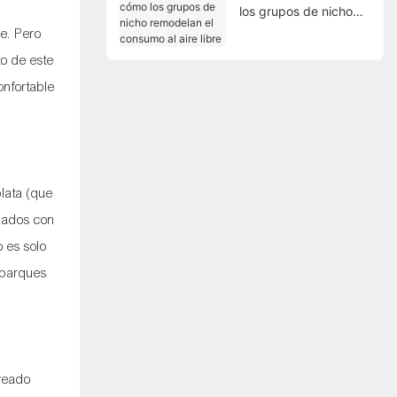
los grupos de nicho
remodelan el consumo
re. Pero
al aire libre
o de este
onfortable
plata (que
eñados con
 es solo
 parques
creado