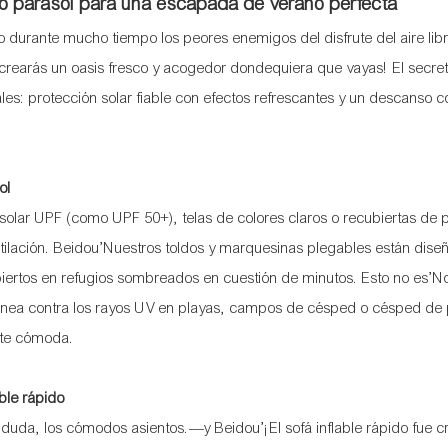
ldo parasol para una escapada de verano perfecta
do durante mucho tiempo los peores enemigos del disfrute del aire lib
earás un oasis fresco y acogedor dondequiera que vayas! El secret
es: protección solar fiable con efectos refrescantes y un descanso c
ol
 solar UPF (como UPF 50+), telas de colores claros o recubiertas de 
ventilación. Beidou’Nuestros toldos y marquesinas plegables están dis
ertos en refugios sombreados en cuestión de minutos. Esto no es’No
ínea contra los rayos UV en playas, campos de césped o césped de
nte cómoda.
ble rápido
in duda, los cómodos asientos.—y Beidou’¡El sofá inflable rápido fue 