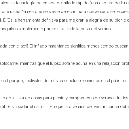
s: su tecnología patentada de inflado rápido (con captura de flujo 
 que usted’Ya sea que se siente derecho para conversar o se recues
Él’Es la herramienta definitiva para mejorar la alegría de su picnic 
ranquila o simplemente para disfrutar de la brisa del verano.
inada con el sofá’El inflado instantáneo significa menos tiempo buscan
 sofocante, mientras que el lujoso sofá te acuna en una relajación p
n el parque, festivales de música o incluso reuniones en el patio, es
lto de tu lista de cosas para picnic y campamento de verano. Juntos
e libre sin sudar el calor.—¡Porque la diversión del verano nunca deb