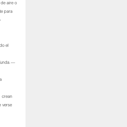
de aire o
te para
o
do el
rofunda.—
ta
, crean
e verse