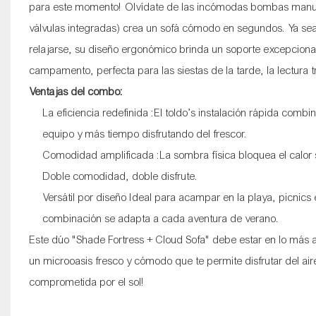
para este momento! Olvídate de las incómodas bombas manuale
válvulas integradas) crea un sofá cómodo en segundos. Ya sea
relajarse, su diseño ergonómico brinda un soporte excepcional. 
campamento, perfecta para las siestas de la tarde, la lectura t
Ventajas del combo:
La eficiencia redefinida
:El toldo’s instalación rápida comb
equipo y más tiempo disfrutando del frescor.
Comodidad amplificada
:La sombra física bloquea el calor
Doble comodidad, doble disfrute.
Versátil por diseño
Ideal para acampar en la playa, picnics e
combinación se adapta a cada aventura de verano.
Este dúo "Shade Fortress + Cloud Sofa" debe estar en lo más a
un microoasis fresco y cómodo que te permite disfrutar del air
comprometida por el sol!