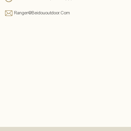
Ranger@beidououtdoor.com