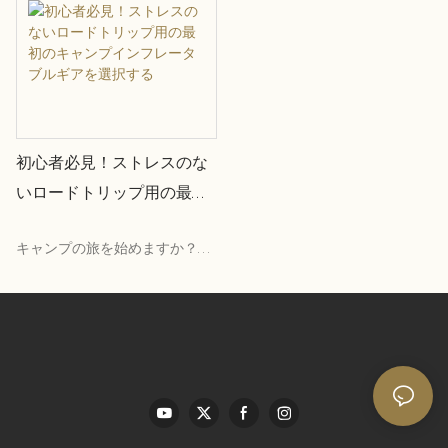
アウトドアアクティビティは
「部族のアイデンティティ」に
発展しました—ギアは帰属を定
義します。 スキーヘルメットは
専門知識を信号し、ペットジャ
ケットは家族キャンプの必需品
初心者必見！ストレスのな
になります
いロードトリップ用の最初
のキャンプインフレータブ
キャンプの旅を始めますか？膨
ルギアを選択する
大なギアの配列は圧倒的です。
インフレータブル機器のコアセ
ットは、特に道路旅行の快適さ
と利便性を大幅に高めます。 こ
のテーラードキャ​​ンプ機器リス
トは、屋外での生活を簡単に開
始するのに役立つベイドウのス