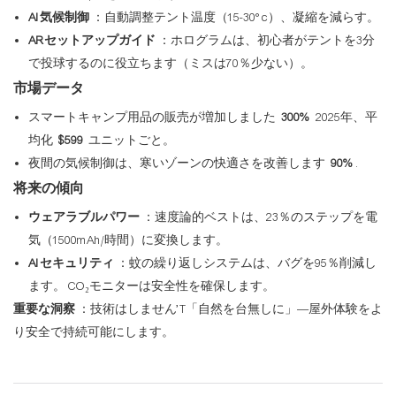
AI気候制御
：自動調整テント温度（15-30°c）、凝縮を減らす。
ARセットアップガイド
：ホログラムは、初心者がテントを3分
で投球するのに役立ちます（ミスは70％少ない）。
市場データ
スマートキャンプ用品の販売が増加しました
300%
2025年、平
均化
$599
ユニットごと。
夜間の気候制御は、寒いゾーンの快適さを改善します
90%
.
将来の傾向
ウェアラブルパワー
：速度論的ベストは、23％のステップを電
気（1500mAh/時間）に変換します。
AIセキュリティ
：蚊の繰り返しシステムは、バグを95％削減し
ます。 CO₂モニターは安全性を確保します。
重要な洞察
：技術はしません’T「自然を台無しに」—屋外体験をよ
り安全で持続可能にします。