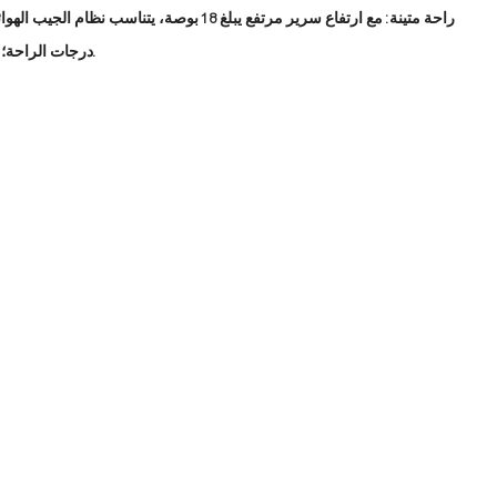
راحة متينة: مع ارتفاع سرير مرتفع يبلغ 18 بوص
درجات الراحة؛ مع سطح مخملي وجوانب ناعمة؛ ويقاوم الثقوب والتآكل.