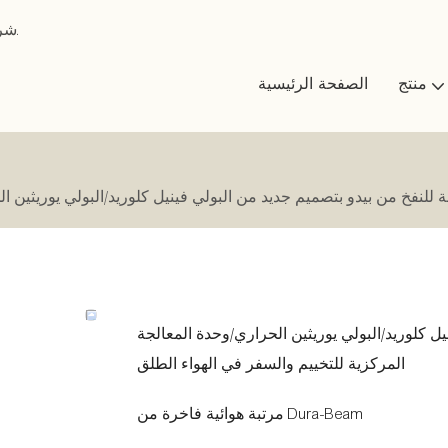
تعد Beidou شركة متخصصة في تصنيع المعدات الخارجية منذ عام 2016.
منتج
الصفحة الرئيسية
لة للنفخ من بيدو بتصميم جديد من البولي فينيل كلوريد/البولي يوريثين 
يل كلوريد/البولي يوريثين الحراري/وحدة المعالجة
المركزية للتخييم والسفر في الهواء الطلق
مرتبة هوائية فاخرة من Dura-Beam