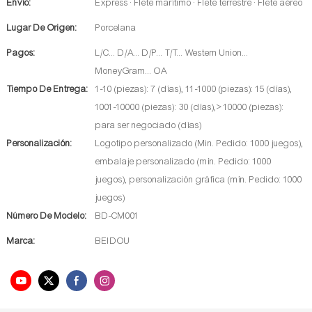
Envío:
Express · Flete marítimo · Flete terrestre · Flete aéreo
Lugar De Origen:
Porcelana
Pagos:
L/C... D/A... D/P... T/T... Western Union...
MoneyGram... OA
Tiempo De Entrega:
1-10 (piezas): 7 (días), 11-1000 (piezas): 15 (días),
1001-10000 (piezas): 30 (días),> 10000 (piezas):
para ser negociado (días)
Personalización:
Logotipo personalizado (Min. Pedido: 1000 juegos),
embalaje personalizado (mín. Pedido: 1000
juegos), personalización gráfica (mín. Pedido: 1000
juegos)
Número De Modelo:
BD-CM001
Marca:
BEIDOU