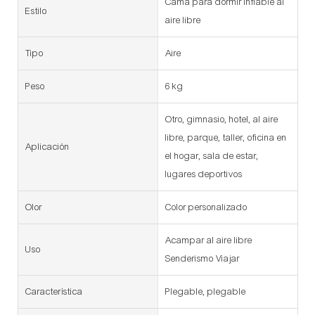
Cama para dormir inflable al
Estilo
aire libre
Tipo
Aire
Peso
6 kg
Otro, gimnasio, hotel, al aire
libre, parque, taller, oficina en
Aplicación
el hogar, sala de estar,
lugares deportivos
Olor
Color personalizado
Acampar al aire libre
Uso
Senderismo Viajar
Característica
Plegable, plegable