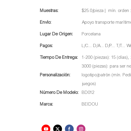
Muestras:
$25.0/pieza | mín. orden 
Envío:
Apoyo transporte marítim
Lugar De Origen:
Porcelana
Pagos:
L/C... D/A... D/P... T/T..
Tiempo De Entrega:
1-200 (piezas): 15 (días),
3000 (piezas): para ser n
Personalización:
logotipo/patrón (mín. Ped
juegos)
Número De Modelo:
BD012
Marca:
BEIDOU