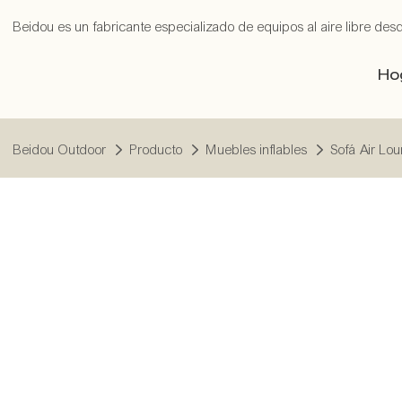
Beidou es un fabricante especializado de equipos al aire libre des
Ho
Beidou Outdoor
Producto
Muebles inflables
Sofá Air Lo