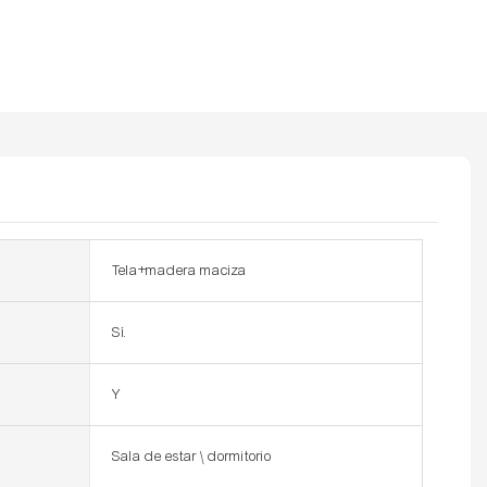
Tela+madera maciza
Sí.
Y
Sala de estar \ dormitorio