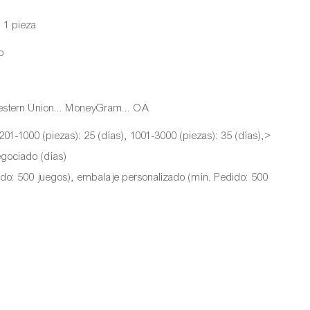
: 1 pieza
o
. Western Union... MoneyGram... OA
 201-1000 (piezas): 25 (días), 1001-3000 (piezas): 35 (días),>
egociado (días)
ido: 500 juegos), embalaje personalizado (mín. Pedido: 500