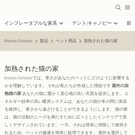
インフレータブルな家具
テント/キャノピー
ア
Beidou Outdoor
製品
ペット用品
加熱された猫の家
加熱された猫の家
Beidou Outdoorでは、寒さがあなたのペットにどのように影響する
かを理解しています。 それが私たちが作成した理由です
屋外の加
熱猫の家
あなたの猫に暖かく居心地の良い天国を提供します。 エ
ネルギー効率の高い暖房システムは、あなたの猫が冬の間に体温
を維持し、寒さから遠ざけることができるようにします。 猫の家
は、猫の活動のニーズを満たすために広々としたインテリアで美
しくデザインされています。 一方、それは簡単に掃除して維持さ
れるため、ペットの健康を簡単に処理できます。 屋外を選択して