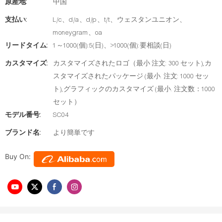
原産地:
中国
支払い:
L/c、d/a、d/p、t/t、ウェスタンユニオン、
moneygram、oa
リードタイム:
1～1000(個):5(日)、>1000(個):要相談(日)
カスタマイズ:
カスタマイズされたロゴ（最小 注文: 300 セット),カ
スタマイズされたパッケージ (最小. 注文: 1000 セッ
ト),グラフィックのカスタマイズ (最小. 注文数：1000
セット）
モデル番号:
SC04
ブランド名:
より簡単です
Buy On: