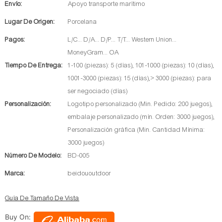
Envío:
Apoyo transporte marítimo
Lugar De Origen:
Porcelana
Pagos:
L/C... D/A... D/P... T/T... Western Union...
MoneyGram... OA
Tiempo De Entrega:
1-100 (piezas): 5 (días), 101-1000 (piezas): 10 (días),
1001-3000 (piezas): 15 (días),> 3000 (piezas): para
ser negociado (días)
Personalización:
Logotipo personalizado (Min. Pedido: 200 juegos),
embalaje personalizado (mín. Orden: 3000 juegos),
Personalización gráfica (Min. Cantidad Mínima:
3000 juegos)
Número De Modelo:
BD-005
Marca:
beidououtdoor
Guía De Tamaño De Vista
Buy On: