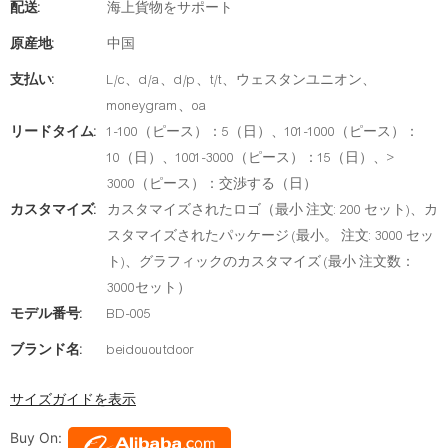
配送:
海上貨物をサポート
原産地:
中国
支払い:
L/c、d/a、d/p、t/t、ウェスタンユニオン、
moneygram、oa
リードタイム:
1-100（ピース）：5（日）、101-1000（ピース）：
10（日）、1001-3000（ピース）：15（日）、>
3000（ピース）：交渉する（日）
カスタマイズ:
カスタマイズされたロゴ（最小 注文: 200 セット)、カ
スタマイズされたパッケージ (最小。 注文: 3000 セッ
ト)、グラフィックのカスタマイズ (最小 注文数：
3000セット）
モデル番号:
BD-005
ブランド名:
beidououtdoor
サイズガイドを表示
Buy On: