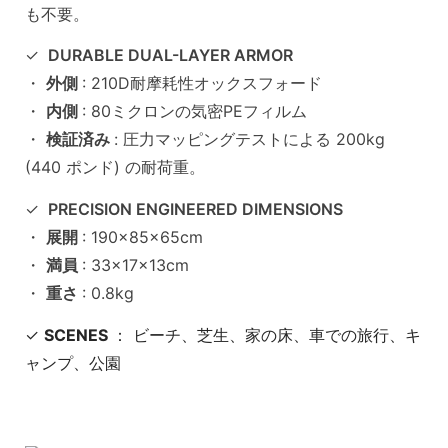
も不要。
✓
DURABLE DUAL-LAYER ARMOR
・
外側
: 210D耐摩耗性オックスフォード
・
内側
: 80ミクロンの気密PEフィルム
・
検証済み
: 圧力マッピングテストによる 200kg
(440 ポンド) の耐荷重。
✓
PRECISION ENGINEERED DIMENSIONS
・
展開
: 190×85×65cm
・
満員
: 33×17×13cm
・
重さ
: 0.8kg
✓
SCENES
： ビーチ、芝生、家の床、車での旅行、キ
ャンプ、公園