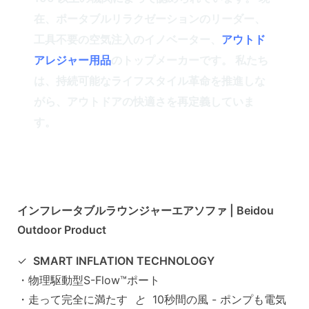
在、ポータブルリラクゼーションのリーダー、
工具不要の空気注入のイノベーター、
アウトド
アレジャー用品
のトップメーカーです。 私たち
は、持続可能なライフスタイル革命を推進しな
がら、アウトドアの快適さを再定義していま
す。
インフレータブルラウンジャーエアソファ | Beidou
Outdoor Product
✓
SMART INFLATION TECHNOLOGY
・物理駆動型S-Flow™ポート
・走って完全に満たす
と
10秒間の風 - ポンプも電気