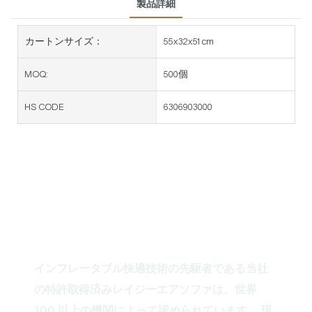
製品詳細
カートンサイズ：
55x32x51cm
MOQ:
500個
HS CODE
6306903000
インフレー
THE FUTURE OF
タブルラウンジャーエア
ソファ
インフレータブル快適技術の先駆者である当社
の特許取得済みレイジーエアソファは、世界
100 以上の機関によって認められています。 現