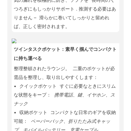
気の漏れを積極的に防ぎ、ソファを
長時間のく
つろぎにもしっかりサポート
. 推測する必要はあ
りません –
滑らかに巻いてしっかりと留めれ
ば、正しく密封されます。
ツインタスクポケット：素早く掴んでコンパクト
に持ち運べる
整理整頓されたラウンジ。
二重のポケットが必
需品を整理し、取り出しやすくします：
•
クイックポケット
すぐに必要なときにスリム
な状態をキープ：
携帯電話、鍵、イヤホン、ス
ナック
•
収納ポケット
コンパクトな日常のギアを収納
可能：
ペーパーバック、折りたたみ式キャッ
プ、モバイルバッテリー、充電ケーブル