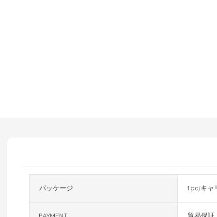
パッケージ
1pc/キ
PAYMENT
貿易保証