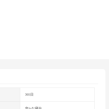
365日
怠zyな寝台