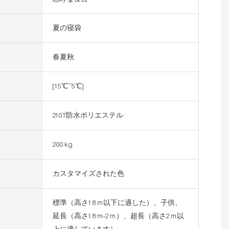
夏の寝袋
春夏秋
[15℃~5℃]
210T防水ポリエステル
200 kg
カスタマイズされた色
標準（高さ1.8 m以下に適した）、子供、
延長（高さ1.8 m-2 m）、超長（高さ2 m以