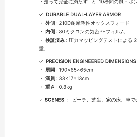
・走って完全に満たす
と
10秒間の風 - 
✓
DURABLE DUAL-LAYER ARMOR
・
外側
: 210D耐摩耗性オックスフォード
・
内側
: 80ミクロンの気密PEフィルム
・
検証済み
: 圧力マッピングテストによる 200
重。
✓
PRECISION ENGINEERED DIMENSIONS
・
展開
: 190×85×65cm
・
満員
: 33×17×13cm
・
重さ
: 0.8kg
✓
SCENES
： ビーチ、芝生、家の床、車で