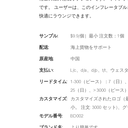
です。 ユーザーは、このインフレータブ
快適にラウンジできます。
サンプル:
$9.9/個 | 最小 注文数：1個
配送:
海上貨物をサポート
原産地:
中国
支払い:
L/c、d/a、d/p、t/t、ウェ
リードタイム:
1-300（ピース）：7（日）、3
25（日）、> 3000（ピー
カスタマイズ:
カスタマイズされたロゴ（最小
小。 注文: 3000 セット
モデル番号:
BD002
ブランド名:
より簡単です