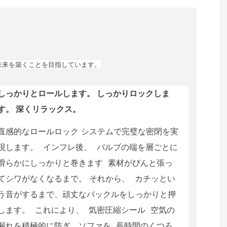
未来を築くことを目指しています。
しっかりとロールします。 しっかりロックしま
す。 深くリラックス。
直感的なロールロック システムで完璧な密閉を実
現します。
インフレ後、
バルブの端を層ごとに
滑らかにしっかりと巻きます
素材がぴんと張っ
てシワがなくなるまで。 それから、
カチッとい
う音がするまで、頑丈なバックルをしっかりと押
します。
これにより、
気密圧縮シール
空気の
漏れを積極的に防ぎ、ソファを
長時間のくつろ