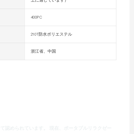
上に適しています）
400PC
210T防水ポリエステル
浙江省、中国
ャーエアソファ
って認められています。 現在、ポータブルリラクゼー