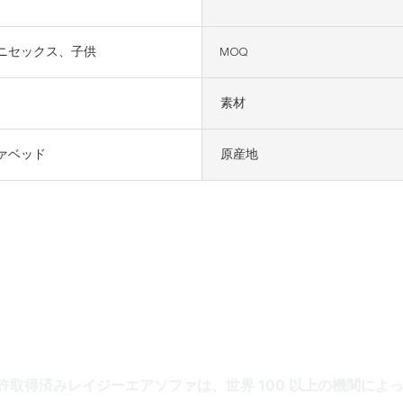
ニセックス、子供
MOQ
素材
ァベッド
原産地
 OF
インフレータブルラウンジ
取得済みレイジーエアソファは、世界 100 以上の機関によ