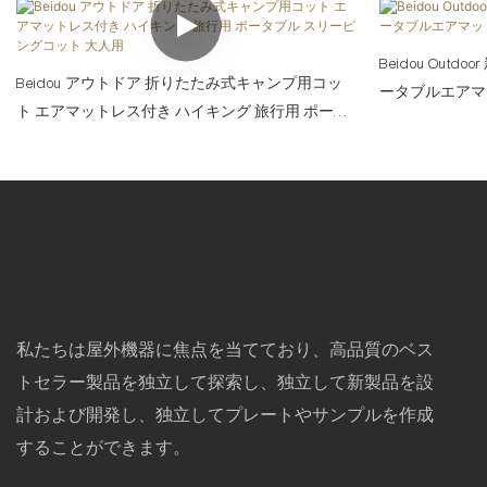
Beidou Outd
Beidou アウトドア 折りたたみ式キャンプ用コッ
ータブルエアマ
ト エアマットレス付き ハイキング 旅行用 ポータ
行用
ブル スリーピングコット 大人用
私たちは屋外機器に焦点を当てており、高品質のベス
トセラー製品を独立して探索し、独立して新製品を設
計および開発し、独立してプレートやサンプルを作成
することができます。