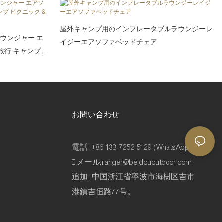
屋外キャンプ用のインフレータブルラウンジーレ
ラウンジャー エ
イジーエアソファベッドチェア
旅行 キャンプ ピ
お問い合わせ
電話: +86 133 7252 5129 (WhatsApp)
Eメール:
ranger@beidououtdoor.com
追加: 中国浙江省寧波市海樹区吉市
港鎮吉恒路77号。